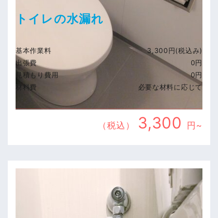
トイレの水漏れ
基本作業料
3,300円(税込み)
出張費
0円
見積もり費用
0円
材料費
必要な材料に応じて
3,300
（税込）
円~