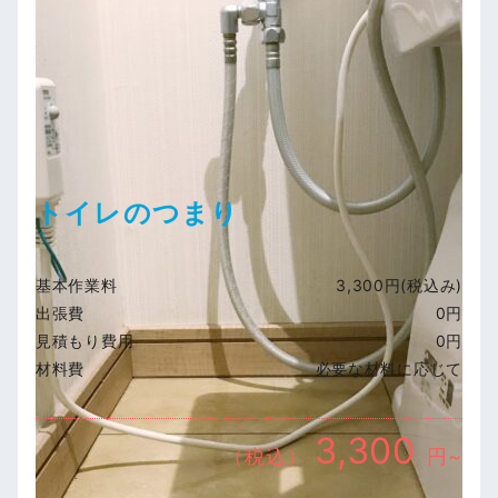
トイレのつまり
基本作業料
3,300円(税込み)
出張費
0円
見積もり費用
0円
材料費
必要な材料に応じて
3,300
（税込）
円~