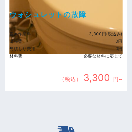
ウォシュレットの故障
基本作業料
3,300円(税込み)
出張費
0円
見積もり費用
0円
材料費
必要な材料に応じて
3,300
（税込）
円~