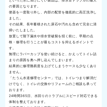
といった水に溶けにくい製品は、排水管トラブルの最大
の要因となります。
便器を一度取り外し、内部の配管を徹底的に高圧洗浄し
ました。
その結果、長年蓄積された尿石や汚れも含めて完全に清
掃いたしました。
放置して階下漏水や排水管破裂を招く前に、早期の点
検・修理を行うことが最もコストを抑えるポイントで
す。
無理にラバーカップを使い続けると、かえってトイレ詰
まりの原因を奥へ押し込んでしまいます。
結果的に修理難易度を上げてしまうケースも少なくあり
ません。
「たうん水道修理センター」では、トイレつまり解消だ
けでなく、トイレの交換やリフォームのご相談も承って
おります。
24時間365日、水回りのトラブルにスピード対応できる
体制を整えております。