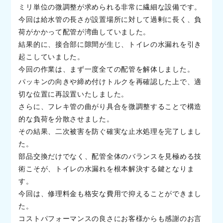
ミリ単位の微調整が求められる非常に繊細な設備です。
今回は給水管の長さが設置場所に対して過剰に長く、負
荷がかかって配管が湾曲していました。
結果的に、接合部に隙間が生じ、トイレの水漏れを引き
起こしていました。
今回の作業は、まず一度全ての配管を解体しました。
パッキンの向きや締め付けトルクを再確認した上で、適
切な位置に再設置いたしました。
さらに、フレキ管の曲がり具合を微調整することで構造
的な負荷を分散させました。
その結果、二次被害を防ぐ確実な止水処理を完了しまし
た。
部品交換だけでなく、配管全体のバランスを見極める技
術こそが、トイレの水漏れを根本解決する鍵となりま
す。
今回は、修理料金も格安な費用で抑えることができまし
た。
コストパフォーマンスの良さにお客様からも感謝のお言