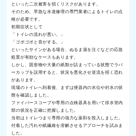
といった二次被害を招くリスクがあります。
そのため、早急な水道修理の専門業者によるトイレの点
検が必要です。
初期症状として
「トイレの流れが悪い。」
「ゴボゴボと音がする。」
といったサインがある場合、ぬるま湯を注ぐなどの応急
処置が有効なケースもあります。
しかし、固形物や大量の紙類が詰まっている状態でラバ
ーカップを誤用すると、状況を悪化させ逆流を招く恐れ
があります。
現場のトイレへ到着後、まずは便器内の水位や封水の状
態を確認しました。
ファイバースコープや専用の点検器具を用いて排水管内
部の状況を正確に把握しました。
当初はトイレつまり専用の強力な薬剤を投入しました。
付着した汚れや紙繊維を溶解させるアプローチを試みま
した。