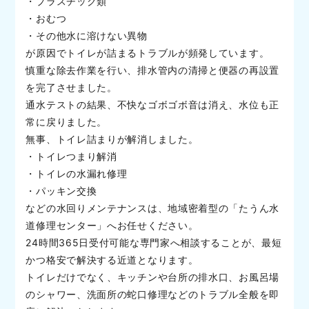
・プラスチック類
・おむつ
・その他水に溶けない異物
が原因でトイレが詰まるトラブルが頻発しています。
慎重な除去作業を行い、排水管内の清掃と便器の再設置
を完了させました。
通水テストの結果、不快なゴボゴボ音は消え、水位も正
常に戻りました。
無事、トイレ詰まりが解消しました。
・トイレつまり解消
・トイレの水漏れ修理
・パッキン交換
などの水回りメンテナンスは、地域密着型の「たうん水
道修理センター」へお任せください。
24時間365日受付可能な専門家へ相談することが、最短
かつ格安で解決する近道となります。
トイレだけでなく、キッチンや台所の排水口、お風呂場
のシャワー、洗面所の蛇口修理などのトラブル全般を即