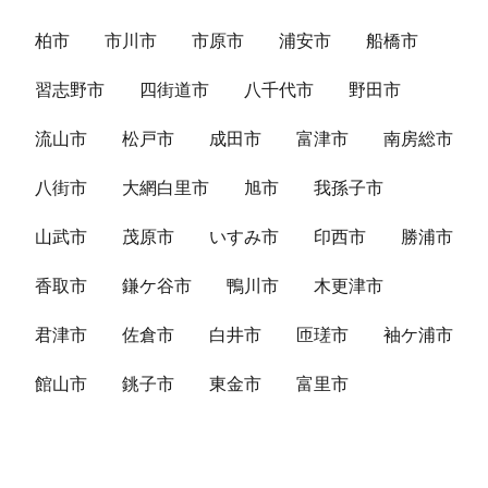
柏市
市川市
市原市
浦安市
船橋市
習志野市
四街道市
八千代市
野田市
流山市
松戸市
成田市
富津市
南房総市
八街市
大網白里市
旭市
我孫子市
山武市
茂原市
いすみ市
印西市
勝浦市
香取市
鎌ケ谷市
鴨川市
木更津市
君津市
佐倉市
白井市
匝瑳市
袖ケ浦市
館山市
銚子市
東金市
富里市