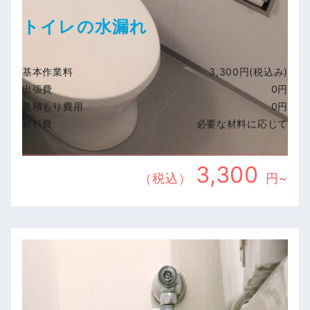
トイレの水漏れ
基本作業料
3,300円(税込み)
出張費
0円
見積もり費用
0円
材料費
必要な材料に応じて
3,300
（税込）
円~