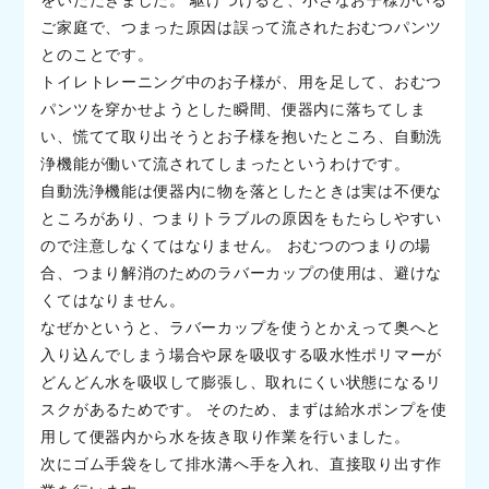
ご家庭で、つまった原因は誤って流されたおむつパンツ
とのことです。
トイレトレーニング中のお子様が、用を足して、おむつ
パンツを穿かせようとした瞬間、便器内に落ちてしま
い、慌てて取り出そうとお子様を抱いたところ、自動洗
浄機能が働いて流されてしまったというわけです。
自動洗浄機能は便器内に物を落としたときは実は不便な
ところがあり、つまりトラブルの原因をもたらしやすい
ので注意しなくてはなりません。 おむつのつまりの場
合、つまり解消のためのラバーカップの使用は、避けな
くてはなりません。
なぜかというと、ラバーカップを使うとかえって奥へと
入り込んでしまう場合や尿を吸収する吸水性ポリマーが
どんどん水を吸収して膨張し、取れにくい状態になるリ
スクがあるためです。 そのため、まずは給水ポンプを使
用して便器内から水を抜き取り作業を行いました。
次にゴム手袋をして排水溝へ手を入れ、直接取り出す作