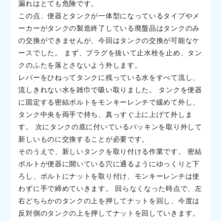
漏れはとても危険です。
この点、便器とタンクが一体型になっているタイプやメ
ーカーがタンクの製造終了している廃盤品はタンクのみ
の交換ができませんが、今回はタンクの交換が可能なケ
ースでした。 まず、プラグを抜いて止水栓を止め、タン
クのふたを落とさないよう外します。
レバーをひねってタンクに残っている水をすべて流し、
流しきれない水を雑巾で吸い取りました。 タンクを便器
に固定する密結ボルトをモンキーレンチで緩めて外し、
タンク中央を両手で持ち、真っすぐ上に上げて外しま
す。 次にタンクの底に付いているパッキンを取り外して
新しいものに交換することが必要です。
そのうえで、新しいタンクを取り付ける作業です。 密結
ボルトが便器に開いている穴に通るようにゆっくりと下
ろし、ボルトにナットを取り付け、モンキーレンチは使
わずに手で締めていきます。 回らなくなった時点で、左
右どちらかのタンクの上を押してナットを回し、今度は
反対側のタンクの上を押してナットを回していきます。