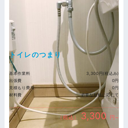
トイレのつまり
基本作業料
3,300円(税込み)
出張費
0円
見積もり費用
0円
材料費
必要な材料に応じて
3,300
（税込）
円~