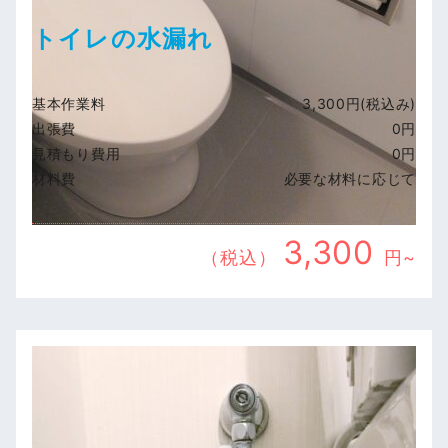
トイレの水漏れ
基本作業料
3,300円(税込み)
出張費
0円
見積もり費用
0円
材料費
必要な材料に応じて
3,300
（税込）
円~