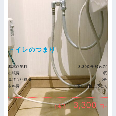
トイレのつまり
基本作業料
3,300円(税込み)
出張費
0円
見積もり費用
0円
材料費
必要な材料に応じて
3,300
（税込）
円~