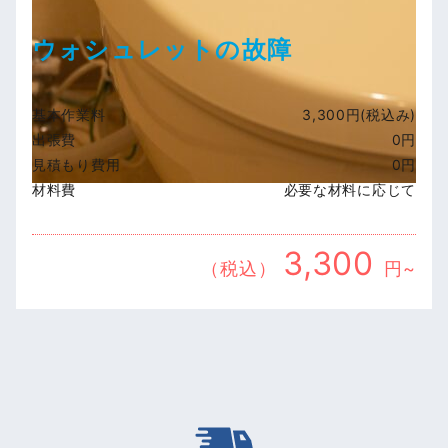
ウォシュレットの故障
基本作業料
3,300円(税込み)
出張費
0円
見積もり費用
0円
材料費
必要な材料に応じて
3,300
（税込）
円~