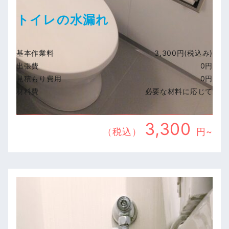
トイレの水漏れ
基本作業料
3,300円(税込み)
出張費
0円
見積もり費用
0円
材料費
必要な材料に応じて
3,300
（税込）
円~