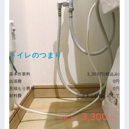
トイレのつまり
基本作業料
3,300円(税込み)
出張費
0円
見積もり費用
0円
材料費
必要な材料に応じて
3,300
（税込）
円~