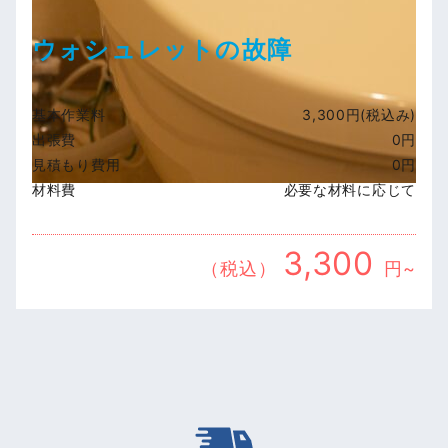
ウォシュレットの故障
基本作業料
3,300円(税込み)
出張費
0円
見積もり費用
0円
材料費
必要な材料に応じて
3,300
（税込）
円~