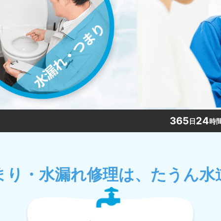
365
24
日
時
まり・水漏れ修理は、たうん水