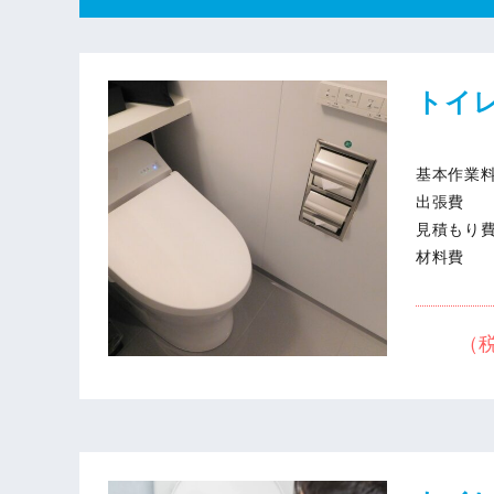
トイ
基本作業
出張費
見積もり
材料費
（