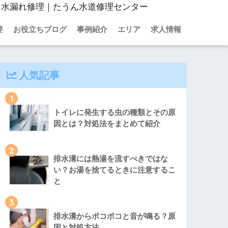
・水漏れ修理｜たうん水道修理センター
要
お役立ちブログ
事例紹介
エリア
求人情報
人気記事
1
トイレに発生する虫の種類とその原
因とは？対処法をまとめて紹介
2
排水溝には熱湯を流すべきではな
い？お湯を捨てるときに注意するこ
と
3
排水溝からポコポコと音が鳴る？原
因と対処方法