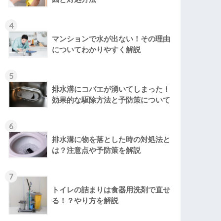
4
マンションで水が出ない！その理由
についてわかりやすく解説
5
排水溝にコバエが湧いてしまった！
効果的な駆除方法と予防策について
6
排水溝に物を落とした時の対処法と
は？注意点や予防策を解説
7
トイレの詰まりは食器用洗剤で直せ
る！？やり方を解説