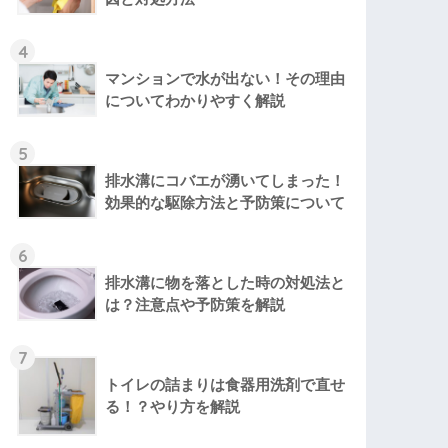
4
マンションで水が出ない！その理由
についてわかりやすく解説
5
排水溝にコバエが湧いてしまった！
効果的な駆除方法と予防策について
6
排水溝に物を落とした時の対処法と
は？注意点や予防策を解説
7
トイレの詰まりは食器用洗剤で直せ
る！？やり方を解説