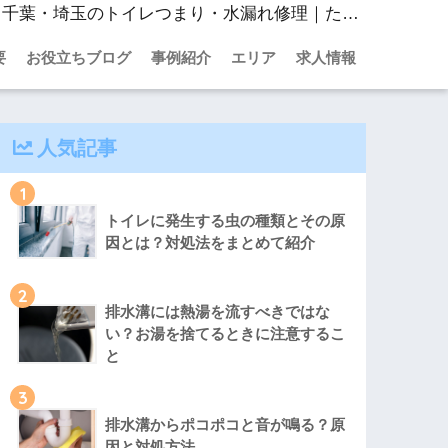
【一人暮らしの女性】トイレつまりで業者を呼ぶのは恥ずかしい？気にしなくて良い理由｜東京・神奈川・千葉・埼玉のトイレつまり・水漏れ修理｜たうん水道修理センター
要
お役立ちブログ
事例紹介
エリア
求人情報
人気記事
1
トイレに発生する虫の種類とその原
因とは？対処法をまとめて紹介
2
排水溝には熱湯を流すべきではな
い？お湯を捨てるときに注意するこ
と
3
排水溝からポコポコと音が鳴る？原
因と対処方法