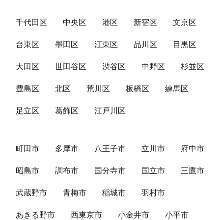
千代田区
中央区
港区
新宿区
文京区
台東区
墨田区
江東区
品川区
目黒区
大田区
世田谷区
渋谷区
中野区
杉並区
豊島区
北区
荒川区
板橋区
練馬区
足立区
葛飾区
江戸川区
町田市
多摩市
八王子市
立川市
府中市
昭島市
調布市
国分寺市
国立市
三鷹市
武蔵野市
青梅市
稲城市
羽村市
あきる野市
西東京市
小金井市
小平市