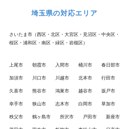
埼玉県の対応エリア
さいたま市（西区・北区・大宮区・見沼区・中央区・
桜区・浦和区・南区・緑区・岩槻区）
上尾市
朝霞市
入間市
桶川市
春日部市
加須市
川口市
川越市
北本市
行田市
久喜市
熊谷市
鴻巣市
越谷市
坂戸市
幸手市
狭山市
志木市
白岡市
草加市
秩父市
鶴ヶ島市
所沢市
戸田市
新座市