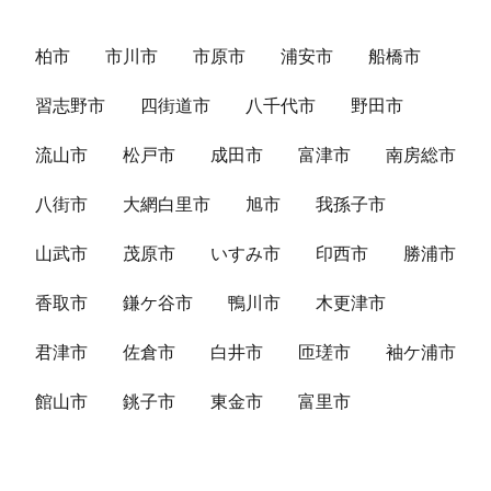
柏市
市川市
市原市
浦安市
船橋市
習志野市
四街道市
八千代市
野田市
流山市
松戸市
成田市
富津市
南房総市
八街市
大網白里市
旭市
我孫子市
山武市
茂原市
いすみ市
印西市
勝浦市
香取市
鎌ケ谷市
鴨川市
木更津市
君津市
佐倉市
白井市
匝瑳市
袖ケ浦市
館山市
銚子市
東金市
富里市