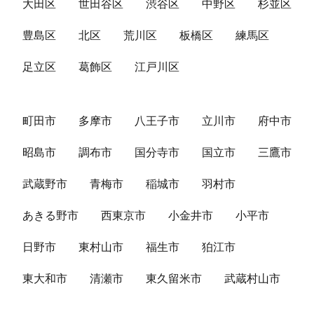
大田区
世田谷区
渋谷区
中野区
杉並区
豊島区
北区
荒川区
板橋区
練馬区
足立区
葛飾区
江戸川区
町田市
多摩市
八王子市
立川市
府中市
昭島市
調布市
国分寺市
国立市
三鷹市
武蔵野市
青梅市
稲城市
羽村市
あきる野市
西東京市
小金井市
小平市
日野市
東村山市
福生市
狛江市
東大和市
清瀬市
東久留米市
武蔵村山市