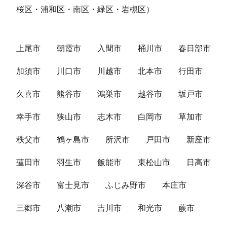
桜区・浦和区・南区・緑区・岩槻区）
上尾市
朝霞市
入間市
桶川市
春日部市
加須市
川口市
川越市
北本市
行田市
久喜市
熊谷市
鴻巣市
越谷市
坂戸市
幸手市
狭山市
志木市
白岡市
草加市
秩父市
鶴ヶ島市
所沢市
戸田市
新座市
蓮田市
羽生市
飯能市
東松山市
日高市
深谷市
富士見市
ふじみ野市
本庄市
三郷市
八潮市
吉川市
和光市
蕨市