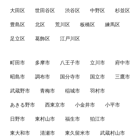
大田区
世田谷区
渋谷区
中野区
杉並区
豊島区
北区
荒川区
板橋区
練馬区
足立区
葛飾区
江戸川区
町田市
多摩市
八王子市
立川市
府中市
昭島市
調布市
国分寺市
国立市
三鷹市
武蔵野市
青梅市
稲城市
羽村市
あきる野市
西東京市
小金井市
小平市
日野市
東村山市
福生市
狛江市
東大和市
清瀬市
東久留米市
武蔵村山市