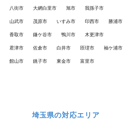
八街市
大網白里市
旭市
我孫子市
山武市
茂原市
いすみ市
印西市
勝浦市
香取市
鎌ケ谷市
鴨川市
木更津市
君津市
佐倉市
白井市
匝瑳市
袖ケ浦市
館山市
銚子市
東金市
富里市
埼玉県の対応エリア