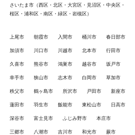
さいたま市（西区・北区・大宮区・見沼区・中央区・
桜区・浦和区・南区・緑区・岩槻区）
上尾市
朝霞市
入間市
桶川市
春日部市
加須市
川口市
川越市
北本市
行田市
久喜市
熊谷市
鴻巣市
越谷市
坂戸市
幸手市
狭山市
志木市
白岡市
草加市
秩父市
鶴ヶ島市
所沢市
戸田市
新座市
蓮田市
羽生市
飯能市
東松山市
日高市
深谷市
富士見市
ふじみ野市
本庄市
三郷市
八潮市
吉川市
和光市
蕨市