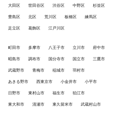
大田区
世田谷区
渋谷区
中野区
杉並区
豊島区
北区
荒川区
板橋区
練馬区
足立区
葛飾区
江戸川区
町田市
多摩市
八王子市
立川市
府中市
昭島市
調布市
国分寺市
国立市
三鷹市
武蔵野市
青梅市
稲城市
羽村市
あきる野市
西東京市
小金井市
小平市
日野市
東村山市
福生市
狛江市
東大和市
清瀬市
東久留米市
武蔵村山市