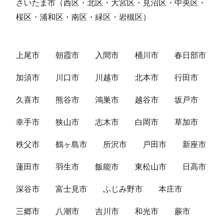
さいたま市（西区・北区・大宮区・見沼区・中央区・
桜区・浦和区・南区・緑区・岩槻区）
上尾市
朝霞市
入間市
桶川市
春日部市
加須市
川口市
川越市
北本市
行田市
久喜市
熊谷市
鴻巣市
越谷市
坂戸市
幸手市
狭山市
志木市
白岡市
草加市
秩父市
鶴ヶ島市
所沢市
戸田市
新座市
蓮田市
羽生市
飯能市
東松山市
日高市
深谷市
富士見市
ふじみ野市
本庄市
三郷市
八潮市
吉川市
和光市
蕨市