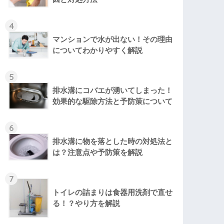
4
マンションで水が出ない！その理由
についてわかりやすく解説
5
排水溝にコバエが湧いてしまった！
効果的な駆除方法と予防策について
6
排水溝に物を落とした時の対処法と
は？注意点や予防策を解説
7
トイレの詰まりは食器用洗剤で直せ
る！？やり方を解説