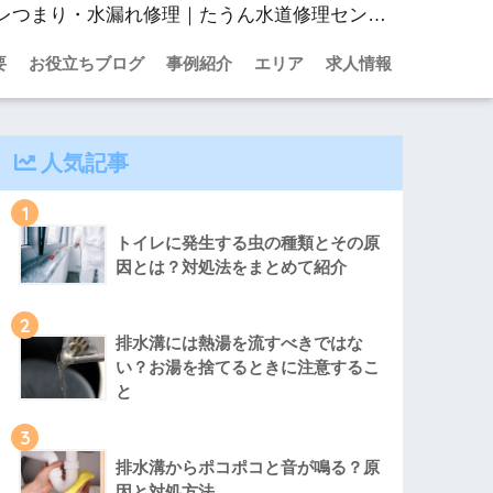
マンションで起こる断水の原因とは？確認すべき重要な5つのポイント｜東京・神奈川・千葉・埼玉のトイレつまり・水漏れ修理｜たうん水道修理センター
要
お役立ちブログ
事例紹介
エリア
求人情報
人気記事
1
トイレに発生する虫の種類とその原
因とは？対処法をまとめて紹介
2
排水溝には熱湯を流すべきではな
い？お湯を捨てるときに注意するこ
と
3
排水溝からポコポコと音が鳴る？原
因と対処方法