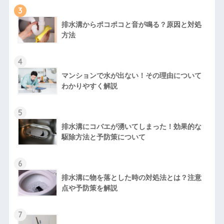
3
排水溝からポコポコと音が鳴る？原因と対処
方法
4
マンションで水が出ない！その理由について
わかりやすく解説
5
排水溝にコバエが湧いてしまった！効果的な
駆除方法と予防策について
6
排水溝に物を落とした時の対処法とは？注意
点や予防策を解説
7