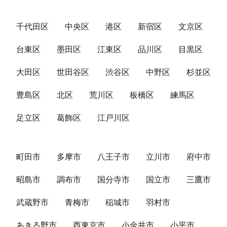
千代田区
中央区
港区
新宿区
文京区
台東区
墨田区
江東区
品川区
目黒区
大田区
世田谷区
渋谷区
中野区
杉並区
豊島区
北区
荒川区
板橋区
練馬区
足立区
葛飾区
江戸川区
町田市
多摩市
八王子市
立川市
府中市
昭島市
調布市
国分寺市
国立市
三鷹市
武蔵野市
青梅市
稲城市
羽村市
あきる野市
西東京市
小金井市
小平市