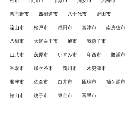
柏市
市川市
市原市
浦安市
船橋市
習志野市
四街道市
八千代市
野田市
流山市
松戸市
成田市
富津市
南房総市
八街市
大網白里市
旭市
我孫子市
山武市
茂原市
いすみ市
印西市
勝浦市
香取市
鎌ケ谷市
鴨川市
木更津市
君津市
佐倉市
白井市
匝瑳市
袖ケ浦市
館山市
銚子市
東金市
富里市