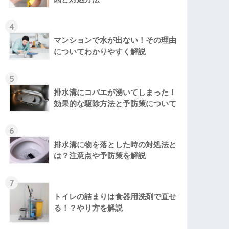
4
マンションで水が出ない！その理由
についてわかりやすく解説
5
排水溝にコバエが湧いてしまった！
効果的な駆除方法と予防策について
6
排水溝に物を落とした時の対処法と
は？注意点や予防策を解説
7
トイレの詰まりは食器用洗剤で直せ
る！？やり方を解説