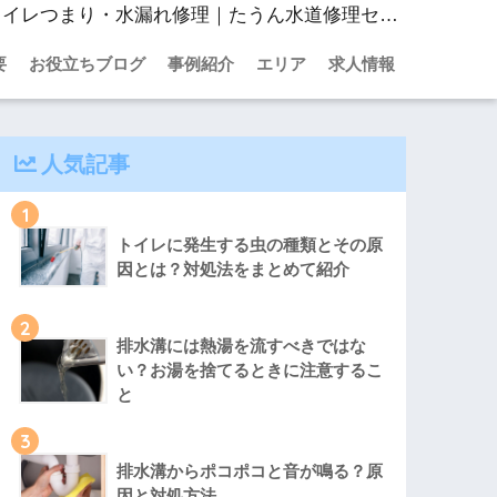
トイレの詰まり、放置で解消されるものとされないものは？対処法も説明｜東京・神奈川・千葉・埼玉のトイレつまり・水漏れ修理｜たうん水道修理センター
要
お役立ちブログ
事例紹介
エリア
求人情報
人気記事
1
トイレに発生する虫の種類とその原
因とは？対処法をまとめて紹介
2
排水溝には熱湯を流すべきではな
い？お湯を捨てるときに注意するこ
と
3
排水溝からポコポコと音が鳴る？原
因と対処方法