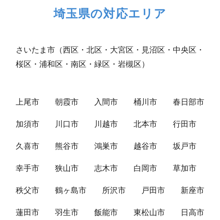
埼玉県の対応エリア
さいたま市（西区・北区・大宮区・見沼区・中央区・
桜区・浦和区・南区・緑区・岩槻区）
上尾市
朝霞市
入間市
桶川市
春日部市
加須市
川口市
川越市
北本市
行田市
久喜市
熊谷市
鴻巣市
越谷市
坂戸市
幸手市
狭山市
志木市
白岡市
草加市
秩父市
鶴ヶ島市
所沢市
戸田市
新座市
蓮田市
羽生市
飯能市
東松山市
日高市