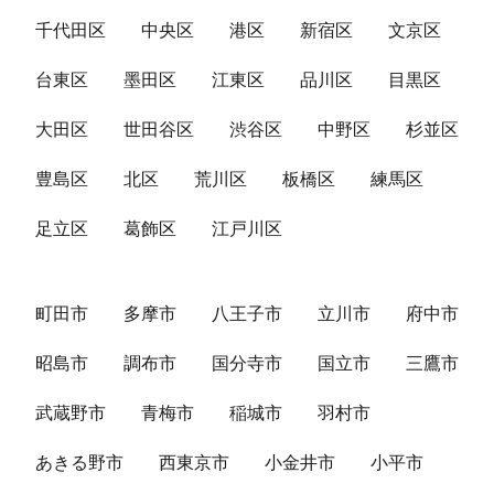
千代田区
中央区
港区
新宿区
文京区
台東区
墨田区
江東区
品川区
目黒区
大田区
世田谷区
渋谷区
中野区
杉並区
豊島区
北区
荒川区
板橋区
練馬区
足立区
葛飾区
江戸川区
町田市
多摩市
八王子市
立川市
府中市
昭島市
調布市
国分寺市
国立市
三鷹市
武蔵野市
青梅市
稲城市
羽村市
あきる野市
西東京市
小金井市
小平市