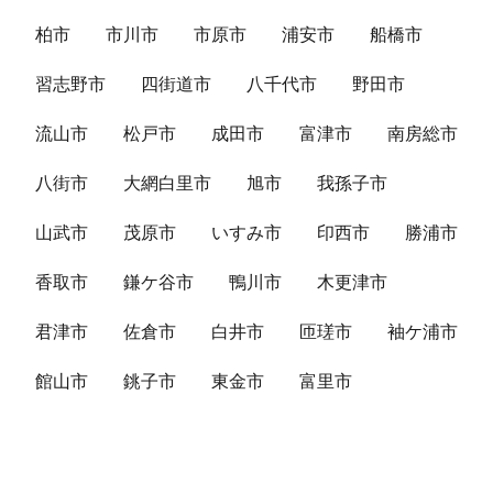
柏市
市川市
市原市
浦安市
船橋市
習志野市
四街道市
八千代市
野田市
流山市
松戸市
成田市
富津市
南房総市
八街市
大網白里市
旭市
我孫子市
山武市
茂原市
いすみ市
印西市
勝浦市
香取市
鎌ケ谷市
鴨川市
木更津市
君津市
佐倉市
白井市
匝瑳市
袖ケ浦市
館山市
銚子市
東金市
富里市