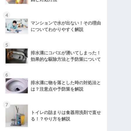
4
マンションで水が出ない！その理由
についてわかりやすく解説
5
排水溝にコバエが湧いてしまった！
効果的な駆除方法と予防策について
6
排水溝に物を落とした時の対処法と
は？注意点や予防策を解説
7
トイレの詰まりは食器用洗剤で直せ
る！？やり方を解説