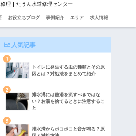
れ修理｜たうん水道修理センター
要
お役立ちブログ
事例紹介
エリア
求人情報
人気記事
1
トイレに発生する虫の種類とその原
因とは？対処法をまとめて紹介
2
排水溝には熱湯を流すべきではな
い？お湯を捨てるときに注意するこ
と
3
排水溝からポコポコと音が鳴る？原
因と対処方法