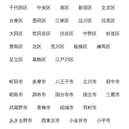
千代田区
中央区
港区
新宿区
文京区
台東区
墨田区
江東区
品川区
目黒区
大田区
世田谷区
渋谷区
中野区
杉並区
豊島区
北区
荒川区
板橋区
練馬区
足立区
葛飾区
江戸川区
町田市
多摩市
八王子市
立川市
府中市
昭島市
調布市
国分寺市
国立市
三鷹市
武蔵野市
青梅市
稲城市
羽村市
あきる野市
西東京市
小金井市
小平市