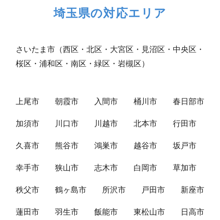
埼玉県の対応エリア
さいたま市（西区・北区・大宮区・見沼区・中央区・
桜区・浦和区・南区・緑区・岩槻区）
上尾市
朝霞市
入間市
桶川市
春日部市
加須市
川口市
川越市
北本市
行田市
久喜市
熊谷市
鴻巣市
越谷市
坂戸市
幸手市
狭山市
志木市
白岡市
草加市
秩父市
鶴ヶ島市
所沢市
戸田市
新座市
蓮田市
羽生市
飯能市
東松山市
日高市