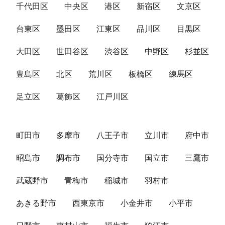
千代田区
中央区
港区
新宿区
文京区
台東区
墨田区
江東区
品川区
目黒区
大田区
世田谷区
渋谷区
中野区
杉並区
豊島区
北区
荒川区
板橋区
練馬区
足立区
葛飾区
江戸川区
町田市
多摩市
八王子市
立川市
府中市
昭島市
調布市
国分寺市
国立市
三鷹市
武蔵野市
青梅市
稲城市
羽村市
あきる野市
西東京市
小金井市
小平市