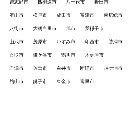
習志野市
四街道市
八千代市
野田市
流山市
松戸市
成田市
富津市
南房総市
八街市
大網白里市
旭市
我孫子市
山武市
茂原市
いすみ市
印西市
勝浦市
香取市
鎌ケ谷市
鴨川市
木更津市
君津市
佐倉市
白井市
匝瑳市
袖ケ浦市
館山市
銚子市
東金市
富里市