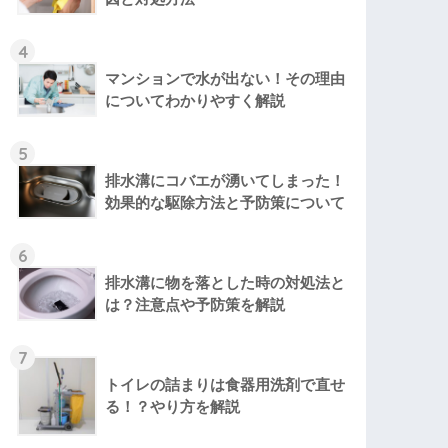
4
マンションで水が出ない！その理由
についてわかりやすく解説
5
排水溝にコバエが湧いてしまった！
効果的な駆除方法と予防策について
6
排水溝に物を落とした時の対処法と
は？注意点や予防策を解説
7
トイレの詰まりは食器用洗剤で直せ
る！？やり方を解説