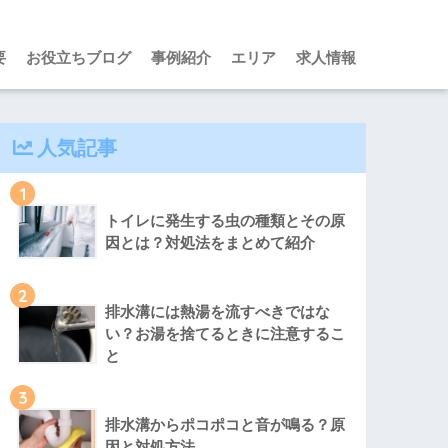
要
お役立ちブログ
事例紹介
エリア
求人情報
人気記事
1
トイレに発生する虫の種類とその原
因とは？対処法をまとめて紹介
2
排水溝には熱湯を流すべきではな
い？お湯を捨てるときに注意するこ
と
3
排水溝からポコポコと音が鳴る？原
因と対処方法