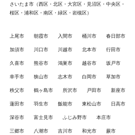
さいたま市（西区・北区・大宮区・見沼区・中央区・
桜区・浦和区・南区・緑区・岩槻区）
上尾市
朝霞市
入間市
桶川市
春日部市
加須市
川口市
川越市
北本市
行田市
久喜市
熊谷市
鴻巣市
越谷市
坂戸市
幸手市
狭山市
志木市
白岡市
草加市
秩父市
鶴ヶ島市
所沢市
戸田市
新座市
蓮田市
羽生市
飯能市
東松山市
日高市
深谷市
富士見市
ふじみ野市
本庄市
三郷市
八潮市
吉川市
和光市
蕨市