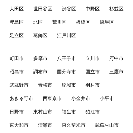
大田区
世田谷区
渋谷区
中野区
杉並区
豊島区
北区
荒川区
板橋区
練馬区
足立区
葛飾区
江戸川区
町田市
多摩市
八王子市
立川市
府中市
昭島市
調布市
国分寺市
国立市
三鷹市
武蔵野市
青梅市
稲城市
羽村市
あきる野市
西東京市
小金井市
小平市
日野市
東村山市
福生市
狛江市
東大和市
清瀬市
東久留米市
武蔵村山市