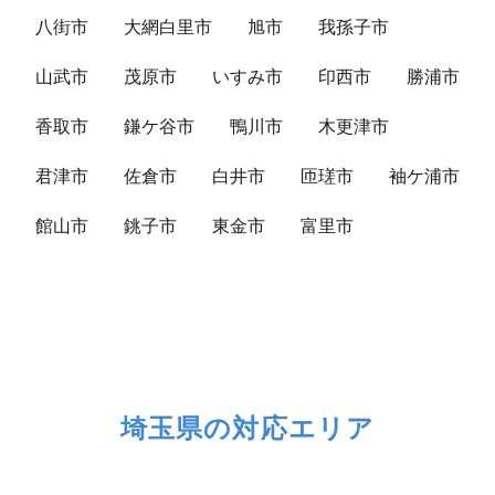
八街市
大網白里市
旭市
我孫子市
山武市
茂原市
いすみ市
印西市
勝浦市
香取市
鎌ケ谷市
鴨川市
木更津市
君津市
佐倉市
白井市
匝瑳市
袖ケ浦市
館山市
銚子市
東金市
富里市
埼玉県の対応エリア