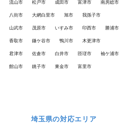
流山市
松戸市
成田市
富津市
南房総市
八街市
大網白里市
旭市
我孫子市
山武市
茂原市
いすみ市
印西市
勝浦市
香取市
鎌ケ谷市
鴨川市
木更津市
君津市
佐倉市
白井市
匝瑳市
袖ケ浦市
館山市
銚子市
東金市
富里市
埼玉県の対応エリア