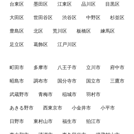
台東区
墨田区
江東区
品川区
目黒区
大田区
世田谷区
渋谷区
中野区
杉並区
豊島区
北区
荒川区
板橋区
練馬区
足立区
葛飾区
江戸川区
町田市
多摩市
八王子市
立川市
府中市
昭島市
調布市
国分寺市
国立市
三鷹市
武蔵野市
青梅市
稲城市
羽村市
あきる野市
西東京市
小金井市
小平市
日野市
東村山市
福生市
狛江市