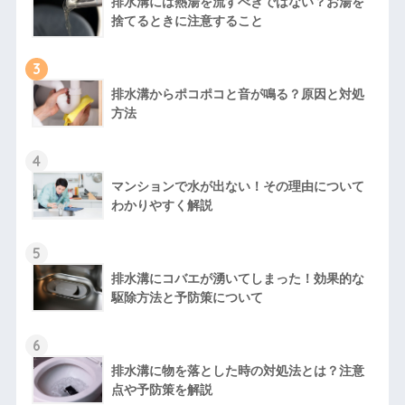
排水溝には熱湯を流すべきではない？お湯を
捨てるときに注意すること
3
排水溝からポコポコと音が鳴る？原因と対処
方法
4
マンションで水が出ない！その理由について
わかりやすく解説
5
排水溝にコバエが湧いてしまった！効果的な
駆除方法と予防策について
6
排水溝に物を落とした時の対処法とは？注意
点や予防策を解説